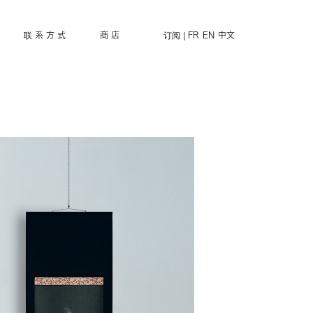
联 系 方 式
商 店
订阅
FR
EN
中文