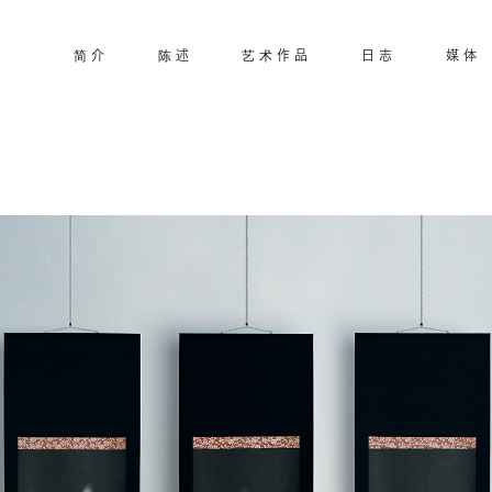
简 介
陈 述
艺 术 作 品
日 志
媒 体