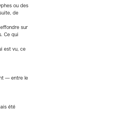
yphes ou des
suite, de
s’effondre sur
s. Ce qui
i est vu, ce
t — entre le
ais été