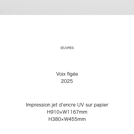
ŒUVRES
Voix figée
2025
Impression jet d’encre UV sur papier
H910×W1167mm
H380×W455mm