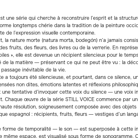
t une série qui cherche à reconstruire l’esprit et la structur
rme longtemps chérie dans la tradition de la peinture occi
te de l’expression visuelle contemporaine.
, la nature morte (natura morta, bodegón) n’a jamais consi
es fruits, des fleurs, des livres ou de la verrerie. En représ
iles », elle est devenue un récipient silencieux pour le temps
é de la matière — préservant ce qui ne peut être vu : la déc
 passage inévitable de la vie.
e a toujours été silencieuse, et pourtant, dans ce silence, u
nsées non dites, émotions latentes et réflexions philosophi
t une tentative d’invoquer cette voix du silence — une voix
nt. Chaque œuvre de la série STILL VOICE commence par un
haute résolution, soigneusement composée avec des objets 
e espagnol : récipients, fruits, fleurs — vestiges d’un lang
e forme de temporalité — le son — est superposée à cette i
 le même espace, est visualisé sous forme de sonogramme. 