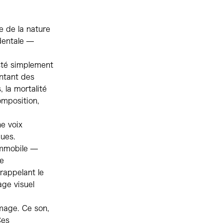
e de la nature
dentale —
sté simplement
entant des
, la mortalité
omposition,
ne voix
ques.
 immobile —
e
rappelant le
age visuel
mage. Ce son,
Ces