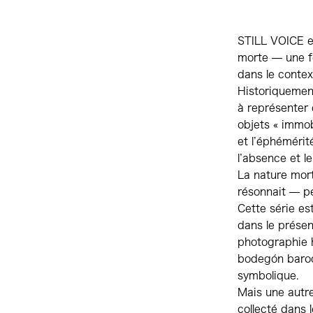
STILL VOICE es
morte — une fo
dans le contex
Historiquement
à représenter d
objets « immob
et l’éphémérit
l’absence et le
La nature mort
résonnait — pe
Cette série es
dans le prése
photographie 
bodegón baroqu
symbolique.
Mais une autr
collecté dans