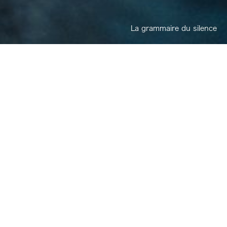
La grammaire du silence
｜
Seitaro Yamazaki (Tokyo) est un artiste
contemporain
dont la pratique explore la beauté fragile cachée
dans ce qui est négligé ou oublié.